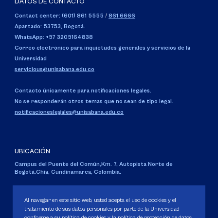
DATOS DE CONTACTO
Contact center: (601) 861 5555
/
861 6666
Apartado: 53753, Bogotá.
WhatsApp: +57 3205164838
Correo electrónico para inquietudes generales y servicios de la
Universidad
servicious@unisabana.edu.co
Contacto únicamente para notificaciones legales.
No se responderán otros temas que no sean de tipo legal.
notificacioneslegales@unisabana.edu.co
UBICACIÓN
Campus del Puente del Común,
Km. 7, Autopista Norte de
Bogotá.
Chía, Cundinamarca, Colombia.
Código SNIES 1711
Personería Jurídica:
Resolución 130 del 14 de enero de 1980
.
Al navegar en este sitio web, usted acepta el uso de cookies y el
Ministerio de Educación Nacional.
tratamiento de sus datos personales por parte de la Universidad
conforme a su política de cookies y la política de protección de datos