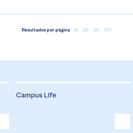
Resultados por página
10
25
50
100
Campus Life
B