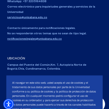
WhatsApp: +57 3205164838
Correo electrónico para inquietudes generales y servicios de la
Universidad
servicious@unisabana.edu.co
Contacto únicamente para notificaciones legales.
No se responderán otros temas que no sean de tipo legal.
notificacioneslegales@unisabana.edu.co
UBICACIÓN
Campus del Puente del Común,
Km. 7, Autopista Norte de
Bogotá.
Chía, Cundinamarca, Colombia.
Código SNIES 1711
Personería Jurídica:
Resolución 130 del 14 de enero de 1980
.
Al navegar en este sitio web, usted acepta el uso de cookies y el
Ministerio de Educación Nacional.
tratamiento de sus datos personales por parte de la Universidad
conforme a su política de cookies y la política de protección de datos
personales. En cualquier momento podrá configurar el uso de
cookies en su ordenador, y para ejercer sus derechos de protección
de datos personales puede hacerlo a través de los canales habilitados