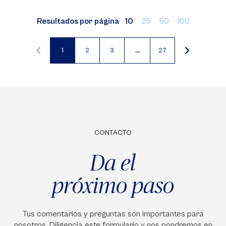
Resultados por página
10
25
50
100
1
2
3
…
27
Página
Página
Página
actual
CONTACTO
Da el
próximo paso
Tus comentarios y preguntas son importantes para
nosotros. Diligencia este formulario y nos pondremos en