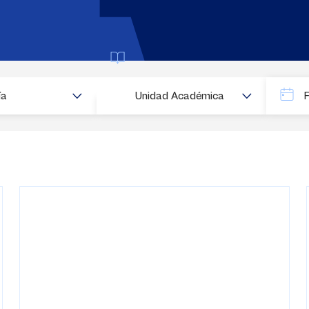
Buscar
ía
Unidad Académica
Fecha
Fecha