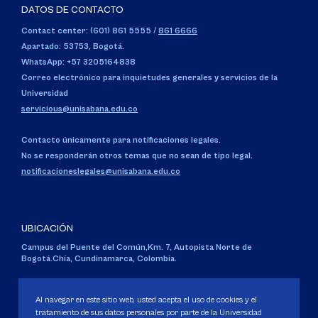
DATOS DE CONTACTO
Contact center: (601) 861 5555
/
861 6666
Apartado: 53753, Bogotá.
WhatsApp: +57 3205164838
Correo electrónico para inquietudes generales y servicios de la
Universidad
servicious@unisabana.edu.co
Contacto únicamente para notificaciones legales.
No se responderán otros temas que no sean de tipo legal.
notificacioneslegales@unisabana.edu.co
UBICACIÓN
Campus del Puente del Común,
Km. 7, Autopista Norte de
Bogotá.
Chía, Cundinamarca, Colombia.
Código SNIES 1711
Personería Jurídica:
Resolución 130 del 14 de enero de 1980
.
Al navegar en este sitio web, usted acepta el uso de cookies y el
Ministerio de Educación Nacional.
tratamiento de sus datos personales por parte de la Universidad