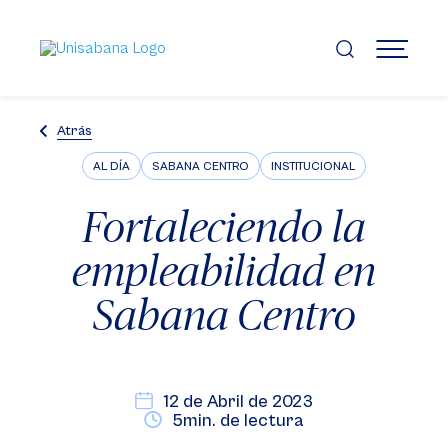
Pasar
al
contenido
MENÚ
principal
Atrás
AL DÍA
SABANA CENTRO
INSTITUCIONAL
Fortaleciendo la
empleabilidad en
Sabana Centro
12 de Abril de 2023
5min. de lectura