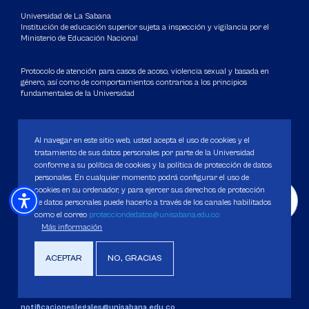
Universidad de La Sabana
Institución de educación superior sujeta a inspección y vigilancia por el
Ministerio de Educación Nacional
Protocolo de atención para casos de acoso, violencia sexual y basada en
género, así como de comportamientos contrarios a los principios
fundamentales de la Universidad
Carácter Académico: Universidad
Al navegar en este sitio web, usted acepta el uso de cookies y el
DATOS DE CONTACTO
tratamiento de sus datos personales por parte de la Universidad
conforme a su política de cookies y la política de protección de datos
Contact center: (601) 861 5555
/
861 6666
personales. En cualquier momento podrá configurar el uso de
Apartado: 53753, Bogotá.
cookies en su ordenador, y para ejercer sus derechos de protección
WhatsApp: +57 3205164838
de datos personales puede hacerlo a través de los canales habilitados
como el correo
protecciondedatos@unisabana.edu.co
Correo electrónico para inquietudes generales y servicios de la
Más información
Universidad
servicious@unisabana.edu.co
ACEPTAR
NO, GRACIAS
Contacto únicamente para notificaciones legales.
No se responderán otros temas que no sean de tipo legal.
notificacioneslegales@unisabana.edu.co