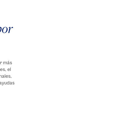
por
er más
es, el
nales,
 ayudas