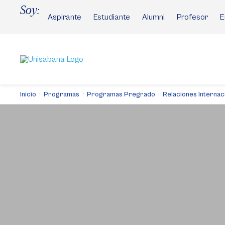
Pasar
Soy:
al
Aspirante
Estudiante
Alumni
Profesor
E
contenido
principal
Inicio
Programas
Programas Pregrado
Relaciones Internac