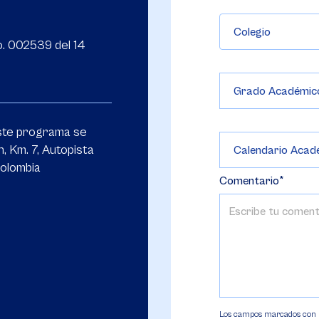
Colegio
o. 002539 del 14
ste programa se
, Km. 7, Autopista
Colombia
Comentario
Los campos marcados con (*