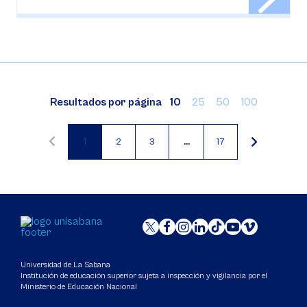
Resultados por página
10
25
50
100
1
2
3
…
17
Paginación
Página
Página
Página
actual
Universidad de La Sabana
Institución de educación superior sujeta a inspección y vigilancia por el
Ministerio de Educación Nacional