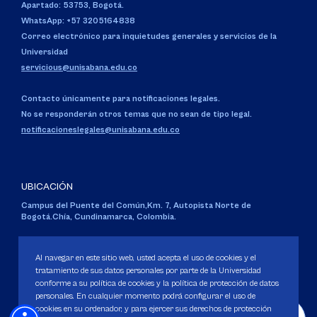
Apartado: 53753, Bogotá.
WhatsApp: +57 3205164838
Correo electrónico para inquietudes generales y servicios de la
Universidad
servicious@unisabana.edu.co
Contacto únicamente para notificaciones legales.
No se responderán otros temas que no sean de tipo legal.
notificacioneslegales@unisabana.edu.co
UBICACIÓN
Campus del Puente del Común,
Km. 7, Autopista Norte de
Bogotá.
Chía, Cundinamarca, Colombia.
Código SNIES 1711
Personería Jurídica:
Resolución 130 del 14 de enero de 1980
.
Al navegar en este sitio web, usted acepta el uso de cookies y el
Ministerio de Educación Nacional.
tratamiento de sus datos personales por parte de la Universidad
conforme a su política de cookies y la política de protección de datos
personales. En cualquier momento podrá configurar el uso de
cookies en su ordenador, y para ejercer sus derechos de protección