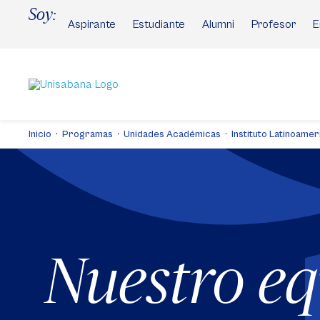
Pasar
Soy:
al
Aspirante
Estudiante
Alumni
Profesor
E
contenido
principal
Inicio
Programas
Unidades Académicas
Instituto Latinoamer
Nuestro e