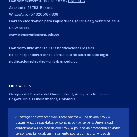
Contact center: (601) 861 5555
/
861 6666
Apartado: 53753, Bogotá.
WhatsApp: +57 3205164838
Correo electrónico para inquietudes generales y servicios de la
Universidad
servicious@unisabana.edu.co
Contacto únicamente para notificaciones legales.
No se responderán otros temas que no sean de tipo legal.
notificacioneslegales@unisabana.edu.co
UBICACIÓN
Campus del Puente del Común,
Km. 7, Autopista Norte de
Bogotá.
Chía, Cundinamarca, Colombia.
Código SNIES 1711
Personería Jurídica:
Resolución 130 del 14 de enero de 1980
.
Al navegar en este sitio web, usted acepta el uso de cookies y el
Ministerio de Educación Nacional.
tratamiento de sus datos personales por parte de la Universidad
conforme a su política de cookies y la política de protección de datos
personales. En cualquier momento podrá configurar el uso de