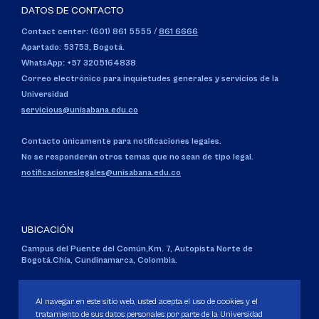
DATOS DE CONTACTO
Contact center: (601) 861 5555
/
861 6666
Apartado: 53753, Bogotá.
WhatsApp: +57 3205164838
Correo electrónico para inquietudes generales y servicios de la
Universidad
servicious@unisabana.edu.co
Contacto únicamente para notificaciones legales.
No se responderán otros temas que no sean de tipo legal.
notificacioneslegales@unisabana.edu.co
UBICACIÓN
Campus del Puente del Común,
Km. 7, Autopista Norte de
Bogotá.
Chía, Cundinamarca, Colombia.
Código SNIES 1711
Personería Jurídica:
Resolución 130 del 14 de enero de 1980
.
Al navegar en este sitio web, usted acepta el uso de cookies y el
Ministerio de Educación Nacional.
tratamiento de sus datos personales por parte de la Universidad