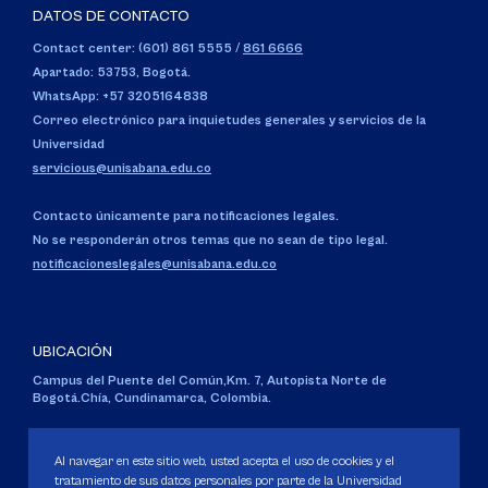
DATOS DE CONTACTO
Contact center: (601) 861 5555
/
861 6666
Apartado: 53753, Bogotá.
WhatsApp: +57 3205164838
Correo electrónico para inquietudes generales y servicios de la
Universidad
servicious@unisabana.edu.co
Contacto únicamente para notificaciones legales.
No se responderán otros temas que no sean de tipo legal.
notificacioneslegales@unisabana.edu.co
UBICACIÓN
Campus del Puente del Común,
Km. 7, Autopista Norte de
Bogotá.
Chía, Cundinamarca, Colombia.
Código SNIES 1711
Personería Jurídica:
Resolución 130 del 14 de enero de 1980
.
Al navegar en este sitio web, usted acepta el uso de cookies y el
Ministerio de Educación Nacional.
tratamiento de sus datos personales por parte de la Universidad