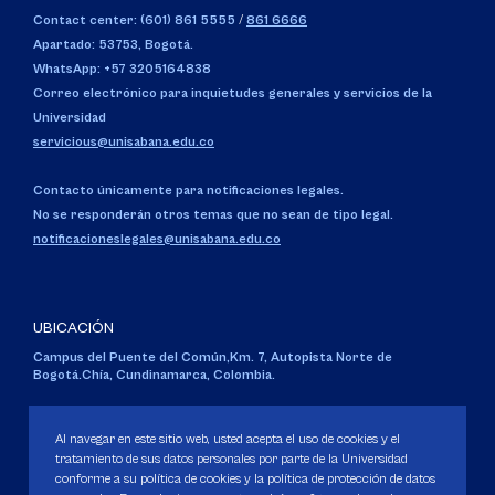
Contact center: (601) 861 5555
/
861 6666
Apartado: 53753, Bogotá.
WhatsApp: +57 3205164838
Correo electrónico para inquietudes generales y servicios de la
Universidad
servicious@unisabana.edu.co
Contacto únicamente para notificaciones legales.
No se responderán otros temas que no sean de tipo legal.
notificacioneslegales@unisabana.edu.co
UBICACIÓN
Campus del Puente del Común,
Km. 7, Autopista Norte de
Bogotá.
Chía, Cundinamarca, Colombia.
Código SNIES 1711
Personería Jurídica:
Resolución 130 del 14 de enero de 1980
.
Al navegar en este sitio web, usted acepta el uso de cookies y el
Ministerio de Educación Nacional.
tratamiento de sus datos personales por parte de la Universidad
conforme a su política de cookies y la política de protección de datos