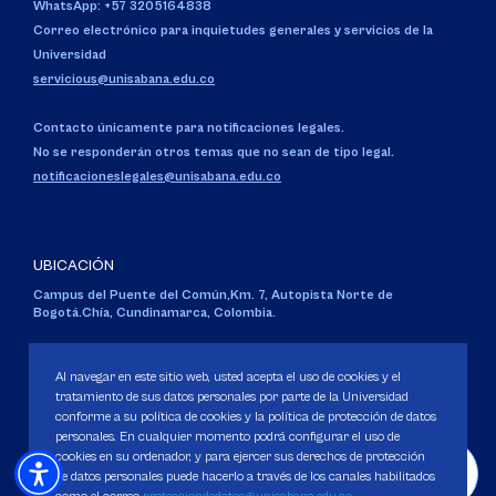
WhatsApp: +57 3205164838
Correo electrónico para inquietudes generales y servicios de la
Universidad
servicious@unisabana.edu.co
Contacto únicamente para notificaciones legales.
No se responderán otros temas que no sean de tipo legal.
notificacioneslegales@unisabana.edu.co
UBICACIÓN
Campus del Puente del Común,
Km. 7, Autopista Norte de
Bogotá.
Chía, Cundinamarca, Colombia.
Código SNIES 1711
Personería Jurídica:
Resolución 130 del 14 de enero de 1980
.
Al navegar en este sitio web, usted acepta el uso de cookies y el
Ministerio de Educación Nacional.
tratamiento de sus datos personales por parte de la Universidad
conforme a su política de cookies y la política de protección de datos
personales. En cualquier momento podrá configurar el uso de
cookies en su ordenador, y para ejercer sus derechos de protección
de datos personales puede hacerlo a través de los canales habilitados