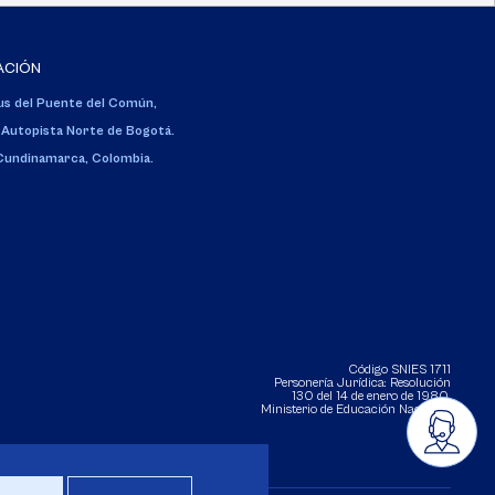
ACIÓN
s del Puente del Común,
 Autopista Norte de Bogotá.
 Cundinamarca, Colombia.
Código SNIES 1711
Personería Jurídica:
Resolución
130 del 14 de enero de 1980
.
Ministerio de Educación Nacional.