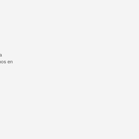
a
mos en