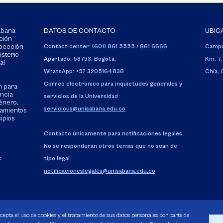
Sabana
DATOS DE CONTACTO
UBIC
ción
spección
Contact center: (601) 861 5555
/
861 6666
Campu
isterio
Apartado: 53753, Bogotá.
Km. 7,
al
WhatsApp: +57 3205164838
Chía,
Correo electrónico para inquietudes generales y
n para
encia
servicios de la Universidad
énero,
servicious@unisabana.edu.co
tamientos
cipios
Contacto únicamente para notificaciones legales.
No se responderán otros temas que no sean de
:
tipo legal.
notificacioneslegales@unisabana.edu.co
acepta el uso de cookies y el tratamiento de sus datos personales por parte de