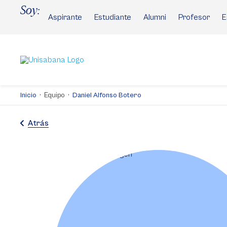
Pasar
Soy:
al
Aspirante
Estudiante
Alumni
Profesor
E
contenido
principal
Inicio
Equipo
Daniel Alfonso Botero
Atrás