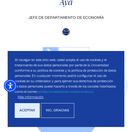
Aya
JEFE DE DEPARTAMENTO DE ECONOMÍA
Saber más
Al navegar en este sitio web, usted acepta el uso de cookies y el
tratamiento de sus datos personales por parte de la Universidad
conforme a su política de cookies y la política de protección de datos
personales. En cualquier momento podrá configurar el uso de
cookies en su ordenador, y para ejercer sus derechos de protección
de datos personales puede hacerlo a través de los canales habilitados
como el correo
protecciondedatos@unisabana.edu.co
Más información
ACEPTAR
NO, GRACIAS