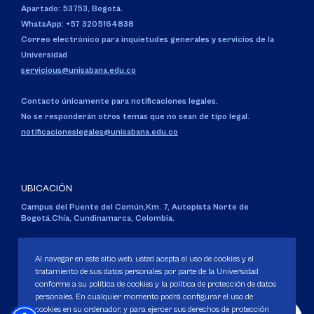
Apartado: 53753, Bogotá.
WhatsApp: +57 3205164838
Correo electrónico para inquietudes generales y servicios de la
Universidad
servicious@unisabana.edu.co
Contacto únicamente para notificaciones legales.
No se responderán otros temas que no sean de tipo legal.
notificacioneslegales@unisabana.edu.co
UBICACIÓN
Campus del Puente del Común,
Km. 7, Autopista Norte de
Bogotá.
Chía, Cundinamarca, Colombia.
Código SNIES 1711
Personería Jurídica:
Resolución 130 del 14 de enero de 1980
.
Al navegar en este sitio web, usted acepta el uso de cookies y el
Ministerio de Educación Nacional.
tratamiento de sus datos personales por parte de la Universidad
conforme a su política de cookies y la política de protección de datos
personales. En cualquier momento podrá configurar el uso de
cookies en su ordenador, y para ejercer sus derechos de protección