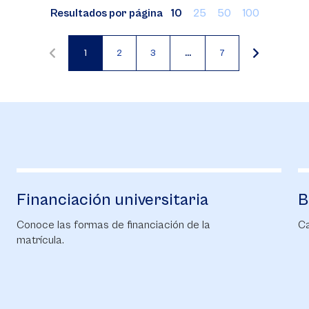
Resultados por página
10
25
50
100
1
2
3
…
7
Página
Página
Página
actual
Financiación universitaria
B
Conoce las formas de financiación de la
Ca
matrícula.