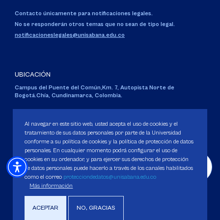
Contacto únicamente para notificaciones legales.
No se responderán otros temas que no sean de tipo legal.
notificacioneslegales@unisabana.edu.co
UBICACIÓN
Campus del Puente del Común,
Km. 7, Autopista Norte de
Bogotá.
Chía, Cundinamarca, Colombia.
Código SNIES 1711
Personería Jurídica:
Resolución 130 del 14 de enero de 1980
.
Al navegar en este sitio web, usted acepta el uso de cookies y el
Ministerio de Educación Nacional.
tratamiento de sus datos personales por parte de la Universidad
conforme a su política de cookies y la política de protección de datos
personales. En cualquier momento podrá configurar el uso de
cookies en su ordenador, y para ejercer sus derechos de protección
de datos personales puede hacerlo a través de los canales habilitados
como el correo
protecciondedatos@unisabana.edu.co
Política de Protección de datos
Más información
Política de Cookies
Derechos Pecuniarios
ACEPTAR
NO, GRACIAS