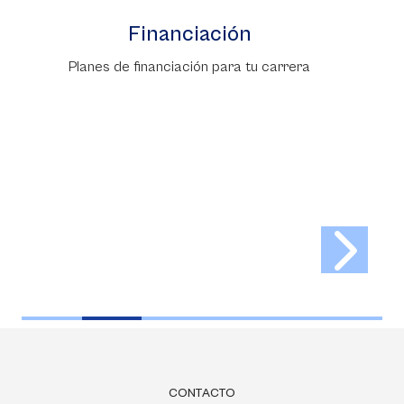
ón
Admisiones
a tu carrera
Inscripciones para nuestras ca
CONTACTO