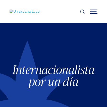
Pasar
al
contenido
MENÚ
principal
Internacionalista
por un día