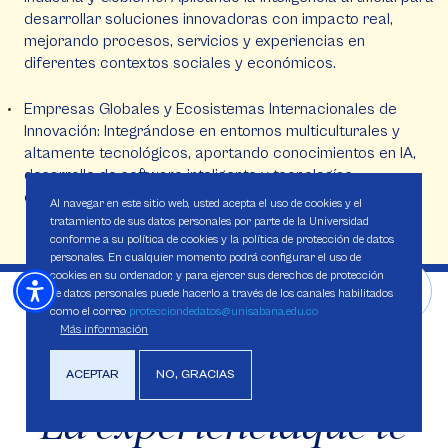
desarrollar soluciones innovadoras con impacto real,
mejorando procesos, servicios y experiencias en
diferentes contextos sociales y económicos.
Empresas Globales y Ecosistemas Internacionales de
Innovación: Integrándose en entornos multiculturales y
altamente tecnológicos, aportando conocimientos en IA,
desarrollo de software inteligente y tecnologías
emergentes con alcance internacional.
Al navegar en este sitio web, usted acepta el uso de cookies y el
tratamiento de sus datos personales por parte de la Universidad
conforme a su política de cookies y la política de protección de datos
personales. En cualquier momento podrá configurar el uso de
cookies en su ordenador, y para ejercer sus derechos de protección
de datos personales puede hacerlo a través de los canales habilitados
como el correo
protecciondedatos@unisabana.edu.co
Más información
UNISABANA XPERIENCE
ACEPTAR
NO, GRACIAS
La experiencia
que te