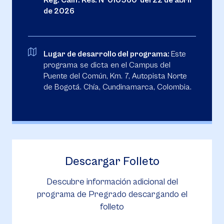
Reg. Calif. Res. N° 010560 del 22 de abril
de 2026
Lugar de desarrollo del programa:
Este
programa se dicta en el Campus del
Puente del Común, Km. 7, Autopista Norte
de Bogotá. Chía, Cundinamarca, Colombia.
Descargar Folleto
Descubre información adicional del
programa de Pregrado descargando el
folleto