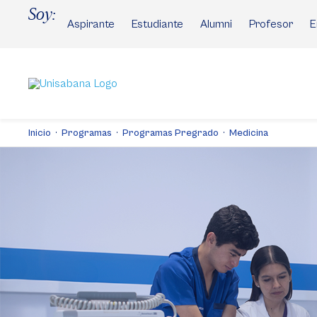
Pasar
Soy:
al
Aspirante
Estudiante
Alumni
Profesor
E
contenido
principal
Inicio
Programas
Programas Pregrado
Medicina