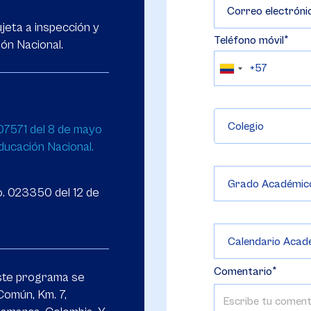
Correo electróni
jeta a inspección y
Teléfono móvil
ión Nacional.
Colegio
07571 del 8 de mayo
ducación Nacional.
o. 023350 del 12 de
Comentario
te programa se
Común, Km. 7,