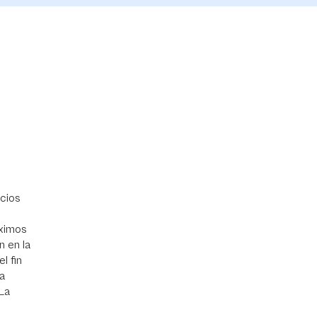
acios
óximos
n en la
l fin
la
 La