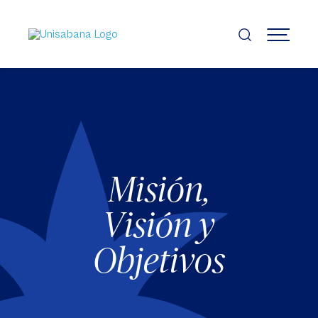
Pasar
al
contenido
MENÚ
principal
Misión,
Visión y
Objetivos