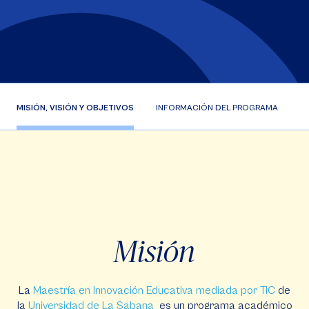
MISIÓN, VISIÓN Y OBJETIVOS
INFORMACIÓN DEL PROGRAMA
P
Misión
La
Maestría en Innovación Educativa mediada por TIC
de
la
Universidad de La Sabana
es un programa académico