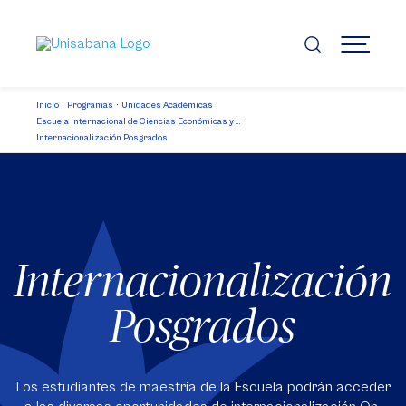
Pasar
al
contenido
MENÚ
principal
Inicio
Programas
Unidades Académicas
Escuela Internacional de Ciencias Económicas y ...
Internacionalización Posgrados
Internacionalización
Posgrados
Los estudiantes de maestría de la Escuela podrán acceder