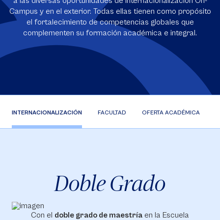
a las diversas oportunidades de internacionalización On-
Campus y en el exterior. Todas ellas tienen como propósito
el fortalecimiento de competencias globales que
complementen su formación académica e integral.
INTERNACIONALIZACIÓN
FACULTAD
OFERTA ACADÉMICA
C
Doble Grado
Con el
doble grado de maestría
en la Escuela