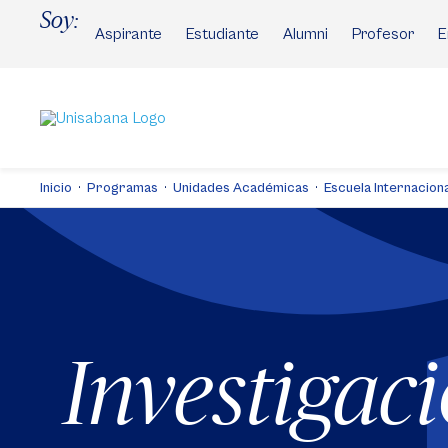
Pasar
Soy:
al
Aspirante
Estudiante
Alumni
Profesor
E
contenido
principal
Inicio
Programas
Unidades Académicas
Escuela Internaciona
Investigac