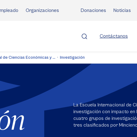
mpleado
Organizaciones
Donaciones
Noticias
Contáctanos
l de Ciencias Económicas y ...
Investigación
La Escuela Internacional de C
ión
investigación con impacto en 
cuatro grupos de investigació
tres clasificados por Mincienc