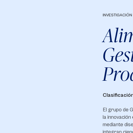
INVESTIGACIÓN
Ali
Ges
Proc
Clasificació
El grupo de G
la innovación
mediante dise
integran cienc