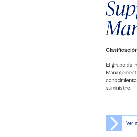
Sup
Man
Clasificació
El grupo de i
Management se
conocimiento
suministro.
Ver 