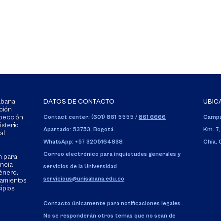
Sabana
DATOS DE CONTACTO
UBIC
ción
spección
Contact center: (601) 861 5555
/
861 6666
Campu
isterio
Apartado: 53753, Bogotá.
Km. 7,
al
WhatsApp: +57 3205164838
Chía,
Correo electrónico para inquietudes generales y
n para
encia
servicios de la Universidad
énero,
servicious@unisabana.edu.co
tamientos
cipios
Contacto únicamente para notificaciones legales.
No se responderán otros temas que no sean de