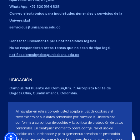
WhatsApp: +57 3205164838
Correo electrónico para inquietudes generales y servicios de la
Universidad
servicious@unisabana.edu.co
Contacto únicamente para notificaciones legales.
No se responderán otros temas que no sean de tipo legal.
notificacioneslegales@unisabana.edu.co
UBICACIÓN
Campus del Puente del Común,
Km. 7, Autopista Norte de
Bogotá.
Chía, Cundinamarca, Colombia.
Código SNIES 1711
Personería Jurídica:
Resolución 130 del 14 de enero de 1980
.
Al navegar en este sitio web, usted acepta el uso de cookies y el
Ministerio de Educación Nacional.
tratamiento de sus datos personales por parte de la Universidad
conforme a su política de cookies y la política de protección de datos
personales. En cualquier momento podrá configurar el uso de
cookies en su ordenador, y para ejercer sus derechos de protección
de datos personales puede hacerlo a través de los canales habilitados