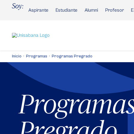
Pasar
Soy:
al
Aspirante
Estudiante
Alumni
Profesor
E
contenido
principal
Inicio
Programas
Programas Pregrado
Programa
Pregrado