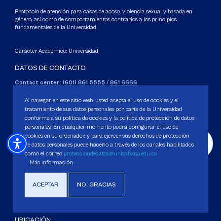
Protocolo de atención para casos de acoso, violencia sexual y basada en
género, así como de comportamientos contrarios a los principios
fundamentales de la Universidad
Carácter Académico: Universidad
DATOS DE CONTACTO
Contact center: (601) 861 5555
/
861 6666
Apartado: 53753, Bogotá.
Al navegar en este sitio web, usted acepta el uso de cookies y el
WhatsApp: +57 3205164838
tratamiento de sus datos personales por parte de la Universidad
Correo electrónico para inquietudes generales y servicios de la
conforme a su política de cookies y la política de protección de datos
Universidad
personales. En cualquier momento podrá configurar el uso de
cookies en su ordenador, y para ejercer sus derechos de protección
servicious@unisabana.edu.co
de datos personales puede hacerlo a través de los canales habilitados
como el correo
protecciondedatos@unisabana.edu.co
Contacto únicamente para notificaciones legales.
Más información
No se responderán otros temas que no sean de tipo legal.
notificacioneslegales@unisabana.edu.co
ACEPTAR
NO, GRACIAS
UBICACIÓN