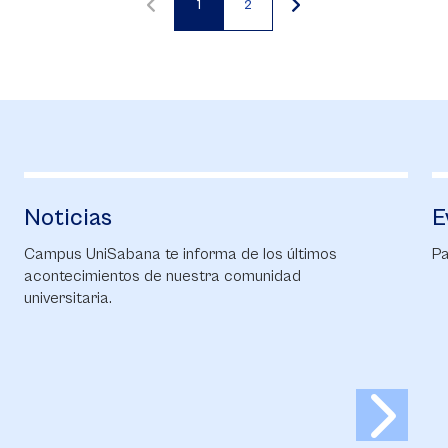
1
2
Página
Página
actual
Noticias
E
Campus UniSabana te informa de los últimos
Pa
acontecimientos de nuestra comunidad
universitaria.