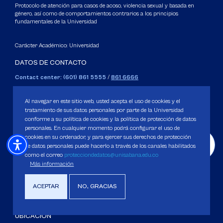
Protocolo de atención para casos de acoso, violencia sexual y basada en
género, así como de comportamientos contrarios a los principios
fundamentales de la Universidad
Carácter Académico: Universidad
DATOS DE CONTACTO
Contact center: (601) 861 5555
/
861 6666
Apartado: 53753, Bogotá.
WhatsApp: +57 3205164838
Al navegar en este sitio web, usted acepta el uso de cookies y el
Correo electrónico para inquietudes generales y servicios de la
tratamiento de sus datos personales por parte de la Universidad
conforme a su política de cookies y la política de protección de datos
Universidad
personales. En cualquier momento podrá configurar el uso de
servicious@unisabana.edu.co
cookies en su ordenador, y para ejercer sus derechos de protección
de datos personales puede hacerlo a través de los canales habilitados
Contacto únicamente para notificaciones legales.
como el correo
protecciondedatos@unisabana.edu.co
Más información
No se responderán otros temas que no sean de tipo legal.
notificacioneslegales@unisabana.edu.co
ACEPTAR
NO, GRACIAS
UBICACIÓN