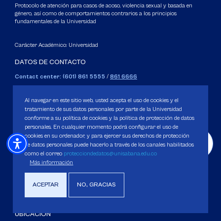
Protocolo de atención para casos de acoso, violencia sexual y basada en
género, así como de comportamientos contrarios a los principios
fundamentales de la Universidad
Carácter Académico: Universidad
DATOS DE CONTACTO
Contact center: (601) 861 5555
/
861 6666
Apartado: 53753, Bogotá.
WhatsApp: +57 3205164838
Al navegar en este sitio web, usted acepta el uso de cookies y el
Correo electrónico para inquietudes generales y servicios de la
tratamiento de sus datos personales por parte de la Universidad
conforme a su política de cookies y la política de protección de datos
Universidad
personales. En cualquier momento podrá configurar el uso de
servicious@unisabana.edu.co
cookies en su ordenador, y para ejercer sus derechos de protección
de datos personales puede hacerlo a través de los canales habilitados
Contacto únicamente para notificaciones legales.
como el correo
protecciondedatos@unisabana.edu.co
Más información
No se responderán otros temas que no sean de tipo legal.
notificacioneslegales@unisabana.edu.co
ACEPTAR
NO, GRACIAS
UBICACIÓN