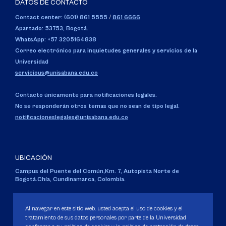
DATOS DE CONTACTO
Contact center: (601) 861 5555
/
861 6666
Apartado: 53753, Bogotá.
WhatsApp: +57 3205164838
Correo electrónico para inquietudes generales y servicios de la
Universidad
servicious@unisabana.edu.co
Contacto únicamente para notificaciones legales.
No se responderán otros temas que no sean de tipo legal.
notificacioneslegales@unisabana.edu.co
UBICACIÓN
Campus del Puente del Común,
Km. 7, Autopista Norte de
Bogotá.
Chía, Cundinamarca, Colombia.
Código SNIES 1711
Personería Jurídica:
Resolución 130 del 14 de enero de 1980
.
Al navegar en este sitio web, usted acepta el uso de cookies y el
Ministerio de Educación Nacional.
tratamiento de sus datos personales por parte de la Universidad