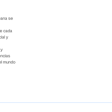
bana se
de cada
ial y
 y
encias
el mundo