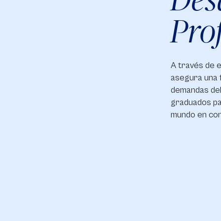
Pro
A través de e
asegura una f
demandas del 
graduados pa
mundo en con