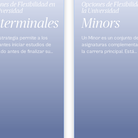
nes de Flexibilidad en
Opciones de Flexibili
iversidad
la Universidad
terminales
Minors
strategia permite a los
Un Minor es un conjunto d
antes iniciar estudios de
asignaturas complementa
do antes de finalizar su
la carrera principal. Está
do. Esta opción facilita
diseñado para ampliar las
nsición fluida entre los
competencias del estudia
s educativos y promueve la
un área específica, ofrec
ión continua, permitiendo
una especialización adicio
tar especializaciones o
Esta opción es flexible y 
ías.
Política de
diversificar los conocimie
inales
.
habilidades, fortaleciendo
perfil profesional del estu
Los Minor tienen entre 8 y
créditos y son certificabl
la Unidad Académica.