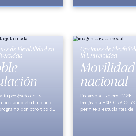
nes de Flexibilidad en
Opciones de Flexibili
iversidad
la Universidad
ble
Movilidad
tulación
nacional
a tu pregrado de La
Programa Explora-CCYK:
E
 cursando el último año
Programa
EXPLORA-CCYK
programa con otro tipo de
permite a estudiantes de 
ón (Ej:
Universidad de La Sabana
do+Maestría) en una
pregrado y posgrado, pod
Puedes
cursar asignatura
sidad en el exterior en
realizar un
semestre de
(individuales), uno o dos