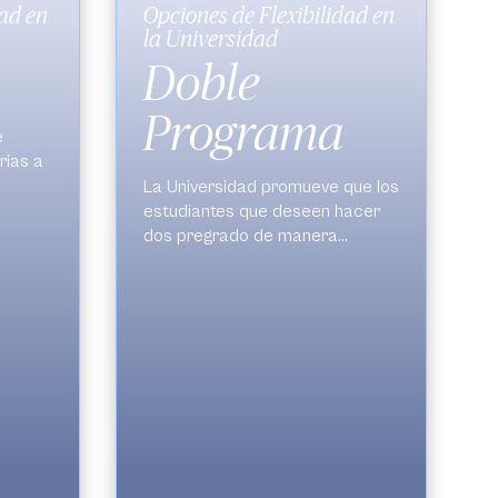
dad en
Opciones de Flexibilidad en
la Universidad
Doble
Programa
e
rias a
La Universidad promueve que los
estudiantes que deseen hacer
nte en
dos pregrado de manera
iendo
simultánea, lo puedan hacer
nal.
desarrollando un perfil
permite
profesional integral que
ntos y
satisfaga su propio ideal de
 el
formación.
Política de Doble
diante.
Programa
.
 14
es por