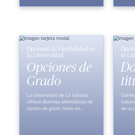
demuestren suficiencia en el
nivel de inglés requerido podrán
hacer uso de estos créditos en
asignaturas de su elección
fortaleciendo así sus intereses
de formación profesional.
Opciones de Flexibilidad en
Opcio
la Universidad
la Un
Opciones de
Do
Grado
ti
La Universidad de La Sabana
Culmin
ofrece diversas alternativas de
Sabana
opción de grado tanto en
de un 
pregrado como en posgrado,
titulaci
adaptadas a las necesidades e
Pregra
intereses de los estudiantes.
univer