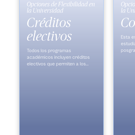
Opciones de Flexibilidad en
Opcio
la Universidad
la Un
Créditos
Co
electivos
Esta e
estudi
posgra
Todos los programas
pregra
académicos incluyen créditos
una tra
electivos que permiten a los
nivele
estudiantes complementar su
educac
formación con cursos
adelan
adicionales en áreas de su
maestr
interés. Estos créditos están
Coterm
diseñados para ampliar las
competencias de los
estudiantes, adaptándose a sus
intereses profesionales y
personales. Adicionalmente, los
estudiantes de pregrado que