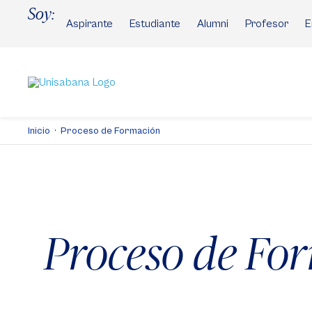
Pasar
Soy:
al
Aspirante
Estudiante
Alumni
Profesor
E
contenido
principal
Inicio
Proceso de Formación
Proceso de Fo