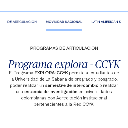
MA DE ARTICULACIÓN
MOVILIDAD NACIONAL
LATIN AMERICAN STU
PROGRAMAS DE ARTICULACIÓN
Programa explora - CCYK
El Programa
EXPLORA-CCYK
permite a estudiantes de
la Universidad de La Sabana de pregrado y posgrado,
poder realizar un
semestre de intercambio
o realizar
una
estancia de investigación
en universidades
colombianas con Acreditación Institucional
pertenecientes a la Red CCYK.