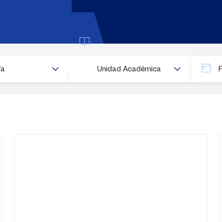
Buscar
ía
Unidad Académica
Fecha
Fecha