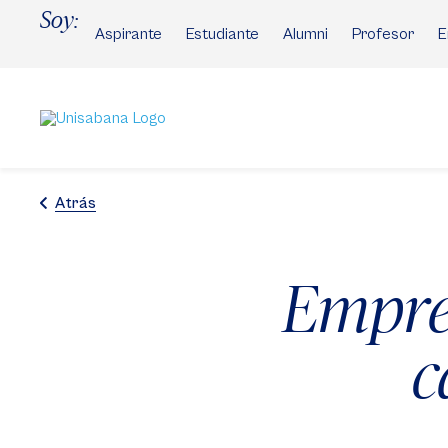
Pasar
Soy:
al
Aspirante
Estudiante
Alumni
Profesor
E
contenido
principal
Atrás
Empre
c