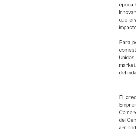
época h
innovar
que era
impacto
Para p
comest
Unidos
market
definid
El cre
Empren
Comerc
del Cen
arriend