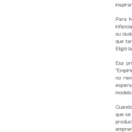
inspira
Para M
infanci
su ciud
que ta
Eligió 
Esa pr
“Empíri
no ren
esperab
modelo 
Cuando 
que se 
produc
empren