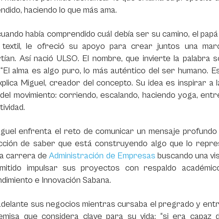
ndido, haciendo lo que más ama.
uando había comprendido cuál debía ser su camino, el papá
 textil, le ofreció su apoyo para crear juntos una m
ían. Así nació ULSO. El nombre, que invierte la palabra
s
“El alma es algo puro, lo más auténtico del ser humano. Es
explica Miguel, creador del concepto. Su idea es inspirar a 
del movimiento: corriendo, escalando, haciendo yoga, entr
tividad.
iguel enfrenta el reto de comunicar un mensaje profundo
acción de saber que está construyendo algo que lo repres
la carrera de
Administración de Empresas
buscando una visi
mitido impulsar sus proyectos con respaldo académi
dimiento e Innovación Sabana.
adelante sus negocios mientras cursaba el pregrado y ent
emisa que considera clave para su vida: “si era capaz d