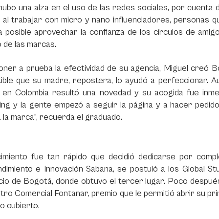
ubo una alza en el uso de las redes sociales, por cuenta d
 al trabajar con micro y nano influenciadores, personas qu
 posible aprovechar la confianza de los círculos de amig
 de las marcas.
oner a prueba la efectividad de su agencia, Miguel creó
B
ible que su madre, repostera, lo ayudó a perfeccionar. 
, en Colombia resultó una novedad y su acogida fue inme
ing y la gente empezó a seguir la página y a hacer pedid
a la marca”, recuerda el graduado.
cimiento fue tan rápido que decidió dedicarse por comp
dimiento e Innovación Sabana, se postuló a los
Global S
io de Bogotá, donde obtuvo el tercer lugar. Poco despué
tro Comercial Fontanar, premio que le permitió abrir su pr
o cubierto.