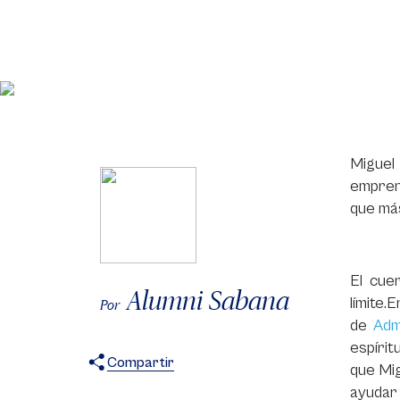
Miguel
empren
que má
El cue
Alumni Sabana
límite.
Por
de
Adm
espírit
Compartir
que Mig
X
Facebook
WhatsApp
ayudar 