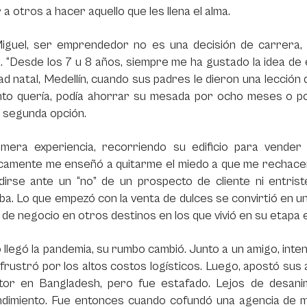
r a otros a hacer aquello que les llena el alma.
iguel, ser emprendedor no es una decisión de carrera, 
a. “Desde los 7 u 8 años, siempre me ha gustado la idea d
ad natal, Medellín, cuando sus padres le dieron una lecció
nto quería, podía ahorrar su mesada por ocho meses o pod
la segunda opción.
imera experiencia, recorriendo su edificio para vender
camente me enseñó a quitarme el miedo a que me rechacen”,
dirse ante un “no” de un prospecto de cliente ni entris
a. Lo que empezó con la venta de dulces se convirtió en una
de negocio en otros destinos en los que vivió en su etapa 
llegó la pandemia, su rumbo cambió. Junto a un amigo, int
frustró por los altos costos logísticos. Luego, apostó su
tor en Bangladesh, pero fue estafado. Lejos de desanim
dimiento. Fue entonces cuando cofundó una agencia de ma