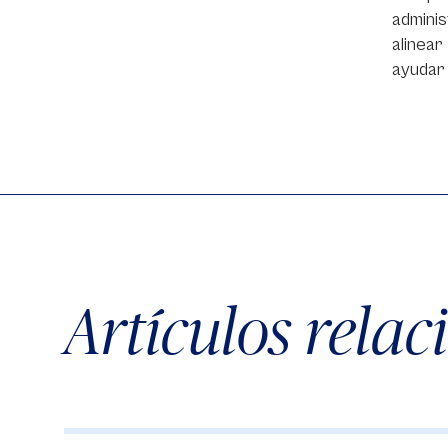
adminis
alinear
ayudar 
Artículos rela