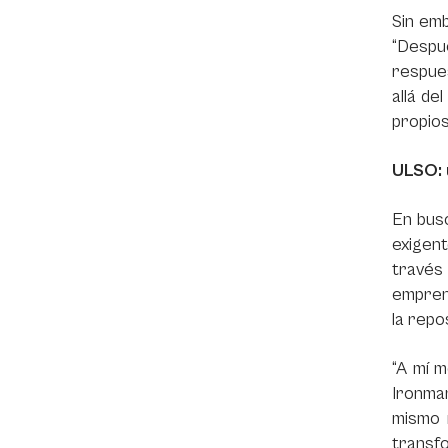
Sin emb
“Despu
respues
allá de
propio
ULSO: 
En busc
exigent
través
emprend
la repo
“A mí 
Ironma
mismo 
transfo