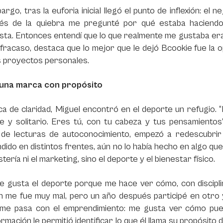
argo, tras la euforia inicial llegó el punto de inflexión: e
és de la quiebra me pregunté por qué estaba haciendo
ta. Entonces entendí que lo que realmente me gustaba era 
l fracaso, destaca que lo mejor que le dejó
Bcookie
fue la 
s proyectos personales.
una marca con propósito
a de claridad, Miguel encontró en el deporte un refugio. 
e y solitario. Eres tú, con tu cabeza y tus pensamientos
 de lecturas de autoconocimiento, empezó a redescubrir
ido en distintos frentes, aún no lo había hecho en algo q
stería ni el marketing, sino el deporte y el bienestar físico.
me gusta el deporte porque me hace ver cómo, con discipl
n me fue muy mal, pero un año después participé en otro 
me pasa con el emprendimiento: me gusta ver cómo pue
rmación le permitió identificar lo que él llama su propósito d