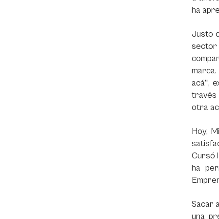
ha apre
Justo c
sector
compart
marca. 
acá’”, 
través 
otra ac
Hoy, M
satisf
Cursó 
ha per
Empren
Sacar 
una pr