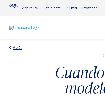
Pasar
Soy:
al
Aspirante
Estudiante
Alumni
Profesor
E
contenido
principal
Atrás
Cuando l
modelo