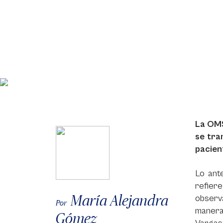
La OMS
se tra
pacien
Lo ant
refiere
María Alejandra
observa
Por
manera
Gómez