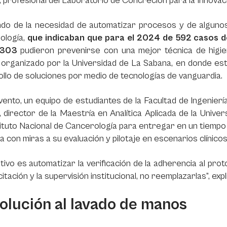
 profesional del Laboratorio de Concreción para la Innovac
ndo de la necesidad de automatizar procesos y de algunos
ología,
que indicaban que para el 2024 de 592 casos d
 303
pudieron prevenirse con una mejor técnica de higie
 organizado por la Universidad de La Sabana, en donde es
llo de soluciones por medio de tecnologías de vanguardia.
vento, un equipo de estudiantes de la Facultad de Ingenier
 director de la Maestría en Analítica Aplicada de la Unive
tituto Nacional de Cancerología para entregar en un tiempo
a con miras a su evaluación y
pilotaje en escenarios clínico
etivo es automatizar la verificación de la adherencia al p
citación y la supervisión institucional, no reemplazarlas”, e
solución al lavado de manos