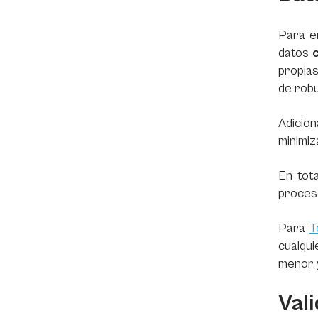
Para en
datos
c
propias
de robu
Adicio
minimiz
En tot
proce
Para
T
cualqu
menor y
Val