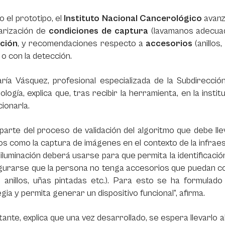
o el prototipo, el
Instituto Nacional Cancerológico
avanz
arización de
condiciones de captura
(lavamanos adecuado
ación
, y recomendaciones respecto a
accesorios
(anillos
 o con la detección.
ía Vásquez, profesional especializada de la Subdirección
logía, explica que, tras recibir la herramienta, en la ins
cionarla.
arte del proceso de validación del algoritmo que debe lle
s como la captura de imágenes en el contexto de la infraestr
 iluminación deberá usarse para que permita la identificac
urarse que la persona no tenga accesorios que puedan cont
s, anillos, uñas pintadas etc.). Para esto se ha formula
gia y permita generar un dispositivo funcional”, afirma.
ante, explica que una vez desarrollado, se espera llevarlo al