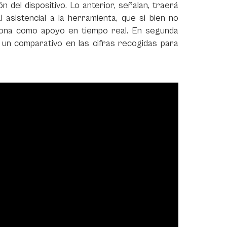
n del dispositivo. Lo anterior, señalan, traerá
 asistencial a la herramienta, que si bien no
nciona como apoyo en tiempo real. En segunda
do un comparativo en las cifras recogidas para