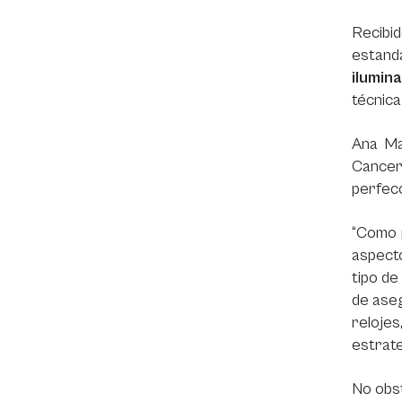
Recibid
estand
ilumin
técnica
Ana Mar
Cancero
perfec
“Como p
aspecto
tipo de
de aseg
reloje
estrate
No obst