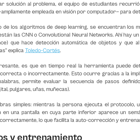
r solución al problema, el equipo de estudiantes recurri
—ampliamente empleada en visión por computador— para det
o de los algoritmos de deep learning, se encuentran los 
están las CNN o Convolutional Neural Networks. Ahí hay un
nce) que hace detección automática de objetos y que al 
s” explica
Toledo-Cortés
.
eresante, es que en tiempo real la herramienta puede d
 correcta o incorrectamente. Esto ocurre gracias a la impl
palabras, permite evaluar la secuencia de pasos definido
gital, pulgares, uñas, muñecas).
abras simples: mientras la persona ejecuta el protocolo
n en una pantalla en cuya parte inferior aparece un semá
 correctamente, lo que facilita la auto-corrección y entren
os y entrenamiento