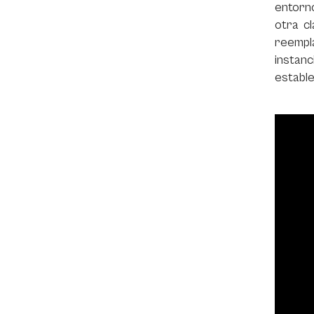
entorno
otra cl
reempl
instanc
estable
Video
Player