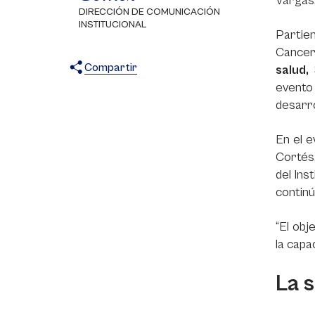
Vargas,
DIRECCIÓN DE COMUNICACIÓN
INSTITUCIONAL
Partie
Cancer
Compartir
salud,
evento
X
Facebook
WhatsApp
desarro
En el e
Cortés,
del Ins
continú
“El obj
la capa
La 