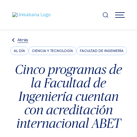
Pasar
al
contenido
MENÚ
principal
Atrás
AL DÍA
CIENCIA Y TECNOLOGÍA
FACULTAD DE INGENIERÍA
Cinco programas de
la Facultad de
Ingeniería cuentan
con acreditación
internacional ABET