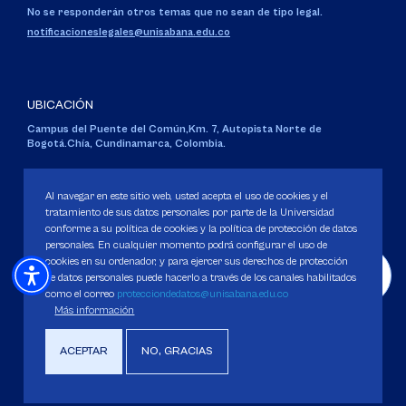
No se responderán otros temas que no sean de tipo legal.
notificacioneslegales@unisabana.edu.co
UBICACIÓN
Campus del Puente del Común,
Km. 7, Autopista Norte de
Bogotá.
Chía, Cundinamarca, Colombia.
Código SNIES 1711
Personería Jurídica:
Resolución 130 del 14 de enero de 1980
.
Al navegar en este sitio web, usted acepta el uso de cookies y el
Ministerio de Educación Nacional.
tratamiento de sus datos personales por parte de la Universidad
conforme a su política de cookies y la política de protección de datos
personales. En cualquier momento podrá configurar el uso de
cookies en su ordenador, y para ejercer sus derechos de protección
de datos personales puede hacerlo a través de los canales habilitados
como el correo
protecciondedatos@unisabana.edu.co
Política de Protección de datos
Más información
Política de Cookies
Derechos Pecuniarios
ACEPTAR
NO, GRACIAS
Copyright 2025 Universidad de La Sabana. Todos los derechos Reservados.