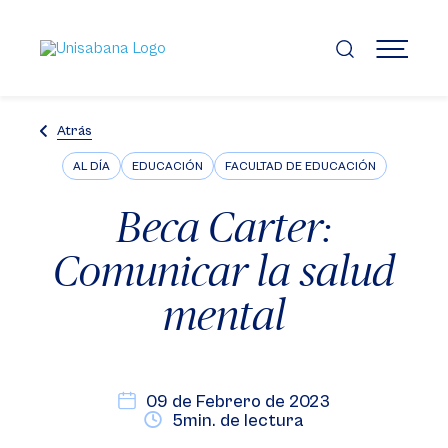
Pasar
al
contenido
MENÚ
principal
Atrás
AL DÍA
EDUCACIÓN
FACULTAD DE EDUCACIÓN
Beca Carter:
Comunicar la salud
mental
09 de Febrero de 2023
5min. de lectura