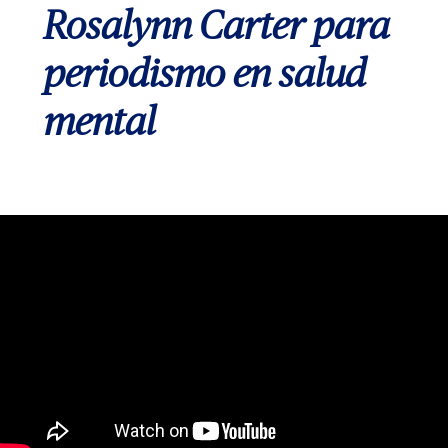
Rosalynn Carter para
periodismo en salud
mental
Video
Player