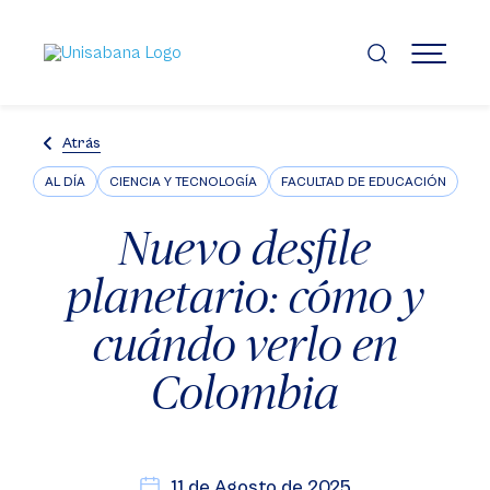
Pasar
al
contenido
MENÚ
principal
Atrás
AL DÍA
CIENCIA Y TECNOLOGÍA
FACULTAD DE EDUCACIÓN
Nuevo desfile
planetario: cómo y
cuándo verlo en
Colombia
11 de Agosto de 2025