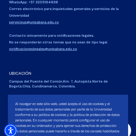
WhatsApp: +57 3205164838
Correo electrónico para inquietudes generales y servicios de la
Universidad
servicious@unisabana.edu.co
Contacto únicamente para notificaciones legales.
No se responderán otros temas que no sean de tipo legal.
notificacioneslegales@unisabana.edu.co
UBICACIÓN
Campus del Puente del Común,
Km. 7, Autopista Norte de
Bogotá.
Chía, Cundinamarca, Colombia.
Código SNIES 1711
Personería Jurídica:
Resolución 130 del 14 de enero de 1980
.
Al navegar en este sitio web, usted acepta el uso de cookies y el
Ministerio de Educación Nacional.
tratamiento de sus datos personales por parte de la Universidad
conforme a su política de cookies y la política de protección de datos
personales. En cualquier momento podrá configurar el uso de
cookies en su ordenador, y para ejercer sus derechos de protección
de datos personales puede hacerlo a través de los canales habilitados