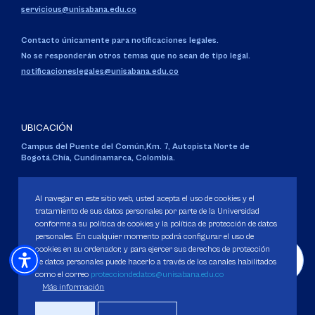
servicious@unisabana.edu.co
Contacto únicamente para notificaciones legales.
No se responderán otros temas que no sean de tipo legal.
notificacioneslegales@unisabana.edu.co
UBICACIÓN
Campus del Puente del Común,
Km. 7, Autopista Norte de
Bogotá.
Chía, Cundinamarca, Colombia.
Código SNIES 1711
Personería Jurídica:
Resolución 130 del 14 de enero de 1980
.
Al navegar en este sitio web, usted acepta el uso de cookies y el
Ministerio de Educación Nacional.
tratamiento de sus datos personales por parte de la Universidad
conforme a su política de cookies y la política de protección de datos
personales. En cualquier momento podrá configurar el uso de
cookies en su ordenador, y para ejercer sus derechos de protección
de datos personales puede hacerlo a través de los canales habilitados
como el correo
protecciondedatos@unisabana.edu.co
Política de Protección de datos
Más información
Política de Cookies