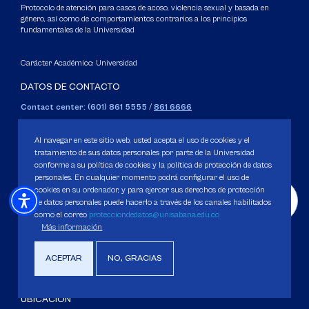
Protocolo de atención para casos de acoso, violencia sexual y basada en
género, así como de comportamientos contrarios a los principios
fundamentales de la Universidad
Carácter Académico: Universidad
DATOS DE CONTACTO
Contact center: (601) 861 5555
/
861 6666
Apartado: 53753, Bogotá.
WhatsApp: +57 3205164838
Al navegar en este sitio web, usted acepta el uso de cookies y el
Correo electrónico para inquietudes generales y servicios de la
tratamiento de sus datos personales por parte de la Universidad
conforme a su política de cookies y la política de protección de datos
Universidad
personales. En cualquier momento podrá configurar el uso de
servicious@unisabana.edu.co
cookies en su ordenador, y para ejercer sus derechos de protección
de datos personales puede hacerlo a través de los canales habilitados
Contacto únicamente para notificaciones legales.
como el correo
protecciondedatos@unisabana.edu.co
Más información
No se responderán otros temas que no sean de tipo legal.
notificacioneslegales@unisabana.edu.co
ACEPTAR
NO, GRACIAS
UBICACIÓN