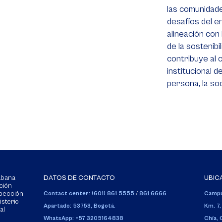
las comunidade
desafíos del en
alineación con
de la sostenib
contribuye al 
institucional d
persona, la so
Sabana
DATOS DE CONTACTO
UBIC
ción
spección
Contact center: (601) 861 5555
/
861 6666
Campu
isterio
Apartado: 53753, Bogotá.
Km. 7,
al
WhatsApp: +57 3205164838
Chía,