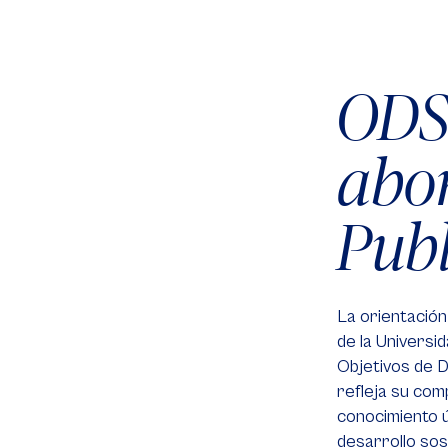
OD
abo
Publ
La orientación 
de la Universi
Objetivos de D
refleja su com
conocimiento út
desarrollo sos