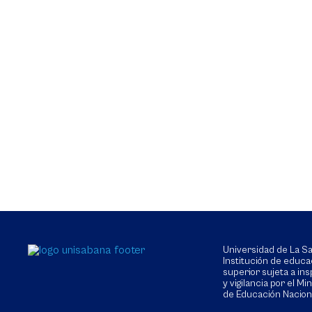
Universidad de La 
Institución de educa
superior sujeta a in
y vigilancia por el Min
de Educación Nacion