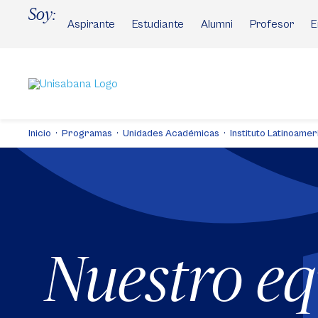
Pasar
Soy:
al
Aspirante
Estudiante
Alumni
Profesor
E
contenido
principal
Inicio
Programas
Unidades Académicas
Instituto Latinoamer
Nuestro e