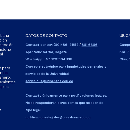
Sabana
DATOS DE CONTACTO
UBIC
ción
spección
Contact center: (601) 861 5555
/
861 6666
Campu
isterio
Apartado: 53753, Bogotá.
Km. 7,
al
WhatsApp: +57 3205164838
Chía,
Correo electrónico para inquietudes generales y
n para
encia
servicios de la Universidad
énero,
servicious@unisabana.edu.co
tamientos
cipios
Contacto únicamente para notificaciones legales.
No se responderán otros temas que no sean de
:
tipo legal.
notificacioneslegales@unisabana.edu.co