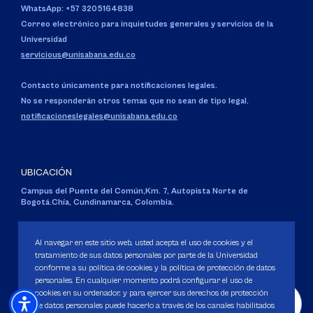
WhatsApp: +57 3205164838
Correo electrónico para inquietudes generales y servicios de la
Universidad
servicious@unisabana.edu.co
Contacto únicamente para notificaciones legales.
No se responderán otros temas que no sean de tipo legal.
notificacioneslegales@unisabana.edu.co
UBICACIÓN
Campus del Puente del Común,
Km. 7, Autopista Norte de
Bogotá.
Chía, Cundinamarca, Colombia.
Código SNIES 1711
Personería Jurídica:
Resolución 130 del 14 de enero de 1980
.
Al navegar en este sitio web, usted acepta el uso de cookies y el
Ministerio de Educación Nacional.
tratamiento de sus datos personales por parte de la Universidad
conforme a su política de cookies y la política de protección de datos
personales. En cualquier momento podrá configurar el uso de
cookies en su ordenador, y para ejercer sus derechos de protección
de datos personales puede hacerlo a través de los canales habilitados