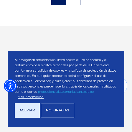
Página
Página
actual
CONTACTO
Al navegar en este sitio web, usted acepta el uso de cookies y el
Da el
tratamiento de sus datos personales por parte de la Universidad
conforme a su política de cookies y la política de protección de datos
personales. En cualquier momento podrá configurar el uso de
próximo paso
cookies en su ordenador, y para ejercer sus derechos de protección
de datos personales puede hacerlo a través de los canales habilitados
como el correo
protecciondedatos@unisabana.edu.co
Más información
Tus comentarios y preguntas son importantes para
nosotros. Diligencia este formulario y nos pondremos en
ACEPTAR
NO, GRACIAS
contacto. También puedes venir a visitarnos y
resolveremos tus dudas.