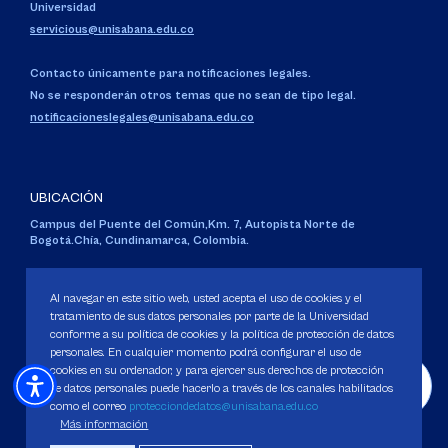
Universidad
servicious@unisabana.edu.co
Contacto únicamente para notificaciones legales.
No se responderán otros temas que no sean de tipo legal.
notificacioneslegales@unisabana.edu.co
UBICACIÓN
Campus del Puente del Común,
Km. 7, Autopista Norte de
Bogotá.
Chía, Cundinamarca, Colombia.
Código SNIES 1711
Personería Jurídica:
Resolución 130 del 14 de enero de 1980
.
Al navegar en este sitio web, usted acepta el uso de cookies y el
Ministerio de Educación Nacional.
tratamiento de sus datos personales por parte de la Universidad
conforme a su política de cookies y la política de protección de datos
personales. En cualquier momento podrá configurar el uso de
cookies en su ordenador, y para ejercer sus derechos de protección
de datos personales puede hacerlo a través de los canales habilitados
como el correo
protecciondedatos@unisabana.edu.co
Política de Protección de datos
Más información
Política de Cookies