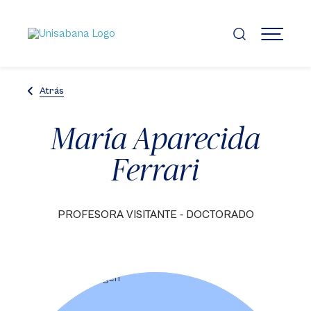
Pasar
al
contenido
MENÚ
principal
Atrás
María Aparecida
Ferrari
PROFESORA VISITANTE - DOCTORADO