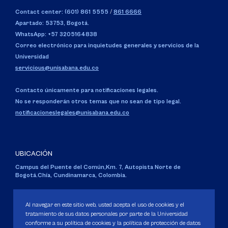
Contact center: (601) 861 5555
/
861 6666
Apartado: 53753, Bogotá.
WhatsApp: +57 3205164838
Correo electrónico para inquietudes generales y servicios de la
Universidad
servicious@unisabana.edu.co
Contacto únicamente para notificaciones legales.
No se responderán otros temas que no sean de tipo legal.
notificacioneslegales@unisabana.edu.co
UBICACIÓN
Campus del Puente del Común,
Km. 7, Autopista Norte de
Bogotá.
Chía, Cundinamarca, Colombia.
Código SNIES 1711
Personería Jurídica:
Resolución 130 del 14 de enero de 1980
.
Al navegar en este sitio web, usted acepta el uso de cookies y el
Ministerio de Educación Nacional.
tratamiento de sus datos personales por parte de la Universidad
conforme a su política de cookies y la política de protección de datos