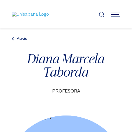
Pasar
al
contenido
MENÚ
principal
Atrás
Diana Marcela
Taborda
PROFESORA