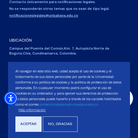
Contacto únicamente para notificaciones legales.
No se responderán otros temas que no sean de tipo legal.
notificacioneslegales@unisabana.edu.co
UBICACIÓN
Campus del Puente del Común,
Km. 7, Autopista Norte de
Bogotá.
Chía, Cundinamarca, Colombia.
Código SNIES 1711
Personería Jurídica:
Resolución 130 del 14 de enero de 1980
.
Al navegar en este sitio web, usted acepta el uso de cookies y el
Ministerio de Educación Nacional.
tratamiento de sus datos personales por parte de la Universidad
conforme a su política de cookies y la política de protección de datos
personales. En cualquier momento podrá configurar el uso de
cookies en su ordenador, y para ejercer sus derechos de protección
de datos personales puede hacerlo a través de los canales habilitados
como el correo
protecciondedatos@unisabana.edu.co
Política de Protección de datos
Más información
Política de Cookies
Derechos Pecuniarios
ACEPTAR
NO, GRACIAS
Copyright 2025 Universidad de La Sabana. Todos los derechos Reservados.